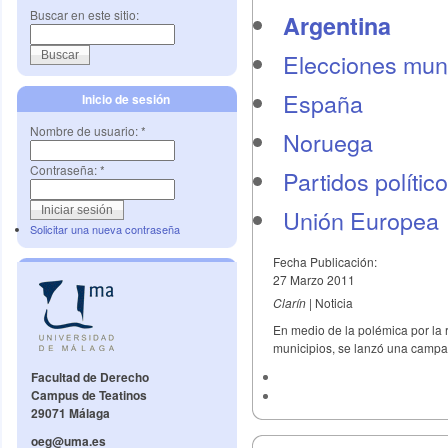
Buscar en este sitio:
Argentina
Elecciones mun
España
Inicio de sesión
Nombre de usuario:
*
Noruega
Contraseña:
*
Partidos polític
Unión Europea
Solicitar una nueva contraseña
Fecha Publicación:
27 Marzo 2011
Clarín
| Noticia
En medio de la polémica por la r
municipios, se lanzó una campañ
Facultad de Derecho
Campus de Teatinos
29071 Málaga
oeg@uma.es