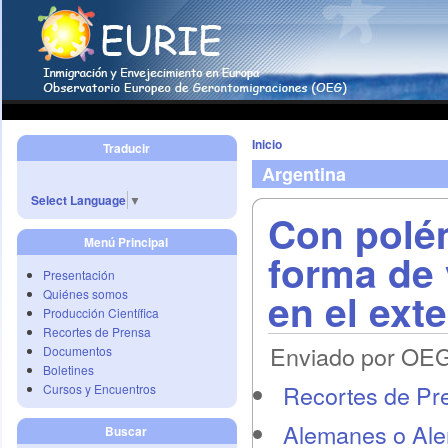
Inicio
Traducir
Argentina
Select Language
▼
Con polé
Menú Principal
forma de 
Presentación
en el exte
Quiénes somos
Producción Científica
Recortes de Prensa
Enviado por OEG 
Documentos
Boletines
Recortes de Pr
Cursos y Encuentros
Alemanes o Al
Buscar