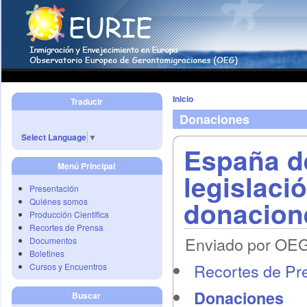
Inicio
Traducir
Donaciones
Select Language
▼
España d
Menú Principal
legislaci
Presentación
donacion
Quiénes somos
Producción Científica
Recortes de Prensa
Enviado por OEG 
Documentos
Boletines
Recortes de Pr
Cursos y Encuentros
Donaciones
Buscar