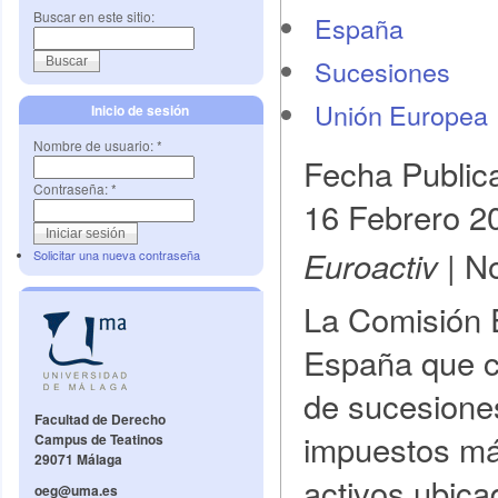
Buscar en este sitio:
España
Sucesiones
Unión Europea
Inicio de sesión
Nombre de usuario:
*
Fecha Public
Contraseña:
*
16 Febrero 2
No
Euroactiv |
Solicitar una nueva contraseña
La Comisión 
España que ca
de sucesione
Facultad de Derecho
impuestos más
Campus de Teatinos
29071 Málaga
activos ubica
oeg@uma.es