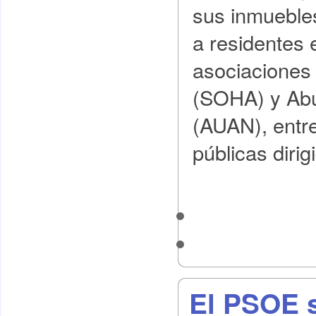
sus inmuebles
a residentes 
asociaciones
(SOHA) y Abu
(AUAN), entr
públicas dirig
El PSOE s