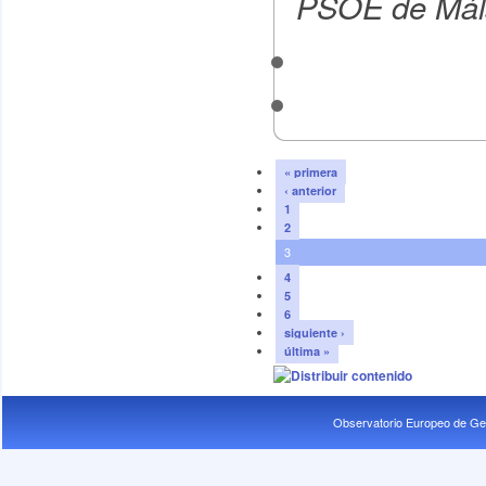
PSOE de Mál
« primera
‹ anterior
1
2
3
4
5
6
siguiente ›
última »
Observatorio Europeo de Ge