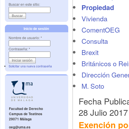
Buscar en este sitio:
Propiedad
Vivienda
ComentOEG
Inicio de sesión
Nombre de usuario:
*
Consulta
Contraseña:
*
Brexit
Británicos o Re
Solicitar una nueva contraseña
Dirección Gener
M. Soto
Fecha Public
28 Julio 2017
Facultad de Derecho
Campus de Teatinos
29071 Málaga
Exención por
oeg@uma.es