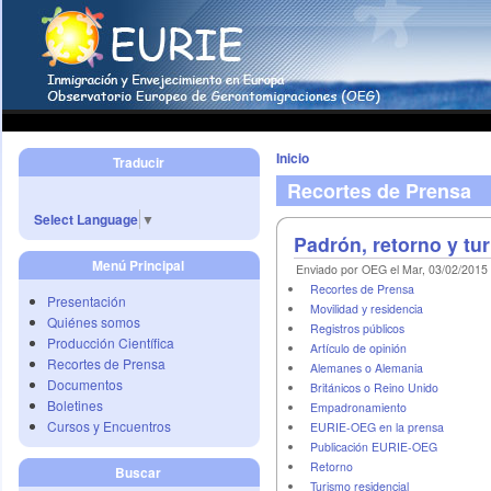
Inicio
Traducir
Recortes de Prensa
Select Language
▼
Padrón, retorno y tu
Menú Principal
Enviado por OEG el Mar, 03/02/2015 
Recortes de Prensa
Presentación
Movilidad y residencia
Quiénes somos
Registros públicos
Producción Científica
Artículo de opinión
Recortes de Prensa
Alemanes o Alemania
Documentos
Británicos o Reino Unido
Boletines
Empadronamiento
Cursos y Encuentros
EURIE-OEG en la prensa
Publicación EURIE-OEG
Retorno
Buscar
Turismo residencial