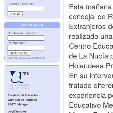
Esta mañana
Buscar en este sitio:
concejal de 
Extranjeros d
Inicio de sesión
realizado una
Nombre de usuario:
*
Centro Educa
Contraseña:
*
de La Nucía p
Solicitar una nueva contraseña
Holandesa Pr
En su interve
tratado difer
experiencia po
Facultad de Derecho
Campus de Teatinos
Educativo Med
29071 Málaga
oeg@uma.es