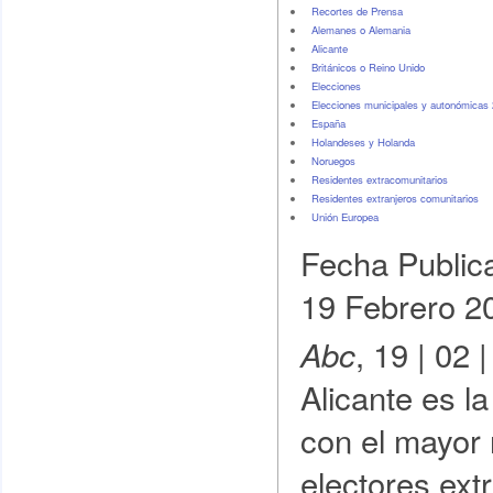
Recortes de Prensa
Alemanes o Alemania
Alicante
Británicos o Reino Unido
Elecciones
Elecciones municipales y autonómicas
España
Holandeses y Holanda
Noruegos
Residentes extracomunitarios
Residentes extranjeros comunitarios
Unión Europea
Fecha Public
19 Febrero 2
, 19 | 02 
Abc
Alicante es l
con el mayor
electores ext