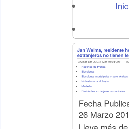
Ini
Jan Weima, residente h
extranjeros no tienen fe
Enviado por OEG el Mar, 05/04/2011 - 11:
Recortes de Prensa
Elecciones
Elecciones municipales y autonómicas
Holandeses y Holanda
Marbella
Residentes extranjeros comunitarios
Fecha Public
26 Marzo 20
Lleva más de