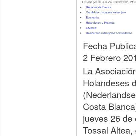
Enviado por OEG el Vie, 03/02/2012 - 21:4
Recortes de Prensa
Candidato o concejal extranjero
Economí­a
Holandeses y Holanda
Levante
Residentes extranjeros comunitarios
Fecha Public
2 Febrero 20
La Asociació
Holandeses d
(Nederlandse
Costa Blanca
jueves 26 de 
Tossal Altea,