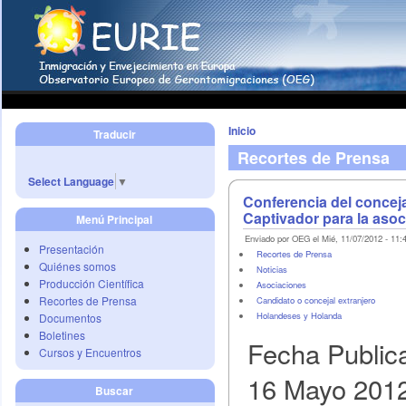
Inicio
Traducir
Recortes de Prensa
Select Language
▼
Conferencia del conce
Captivador para la aso
Menú Principal
Enviado por OEG el Mié, 11/07/2012 - 11:
Presentación
Recortes de Prensa
Quiénes somos
Noticias
Producción Científica
Asociaciones
Recortes de Prensa
Candidato o concejal extranjero
Holandeses y Holanda
Documentos
Boletines
Fecha Public
Cursos y Encuentros
16 Mayo 201
Buscar