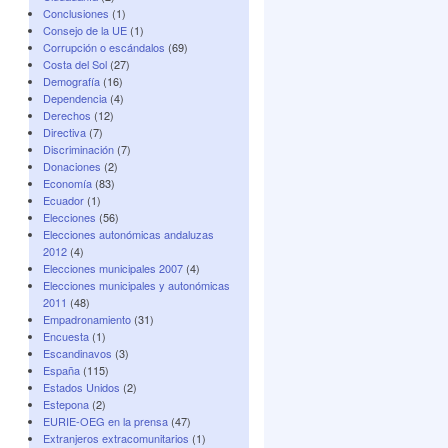
Conclusiones
(1)
Consejo de la UE
(1)
Corrupción o escándalos
(69)
Costa del Sol
(27)
Demografí­a
(16)
Dependencia
(4)
Derechos
(12)
Directiva
(7)
Discriminación
(7)
Donaciones
(2)
Economí­a
(83)
Ecuador
(1)
Elecciones
(56)
Elecciones autonómicas andaluzas
2012
(4)
Elecciones municipales 2007
(4)
Elecciones municipales y autonómicas
2011
(48)
Empadronamiento
(31)
Encuesta
(1)
Escandinavos
(3)
España
(115)
Estados Unidos
(2)
Estepona
(2)
EURIE-OEG en la prensa
(47)
Extranjeros extracomunitarios
(1)