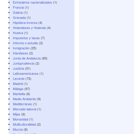
Extranjeros nacionalizados
(1)
Francia
(1)
Galicia
(1)
Granada
(1)
Hipoteca inversa
(4)
Holandeses y Holanda
(4)
Huelva
(1)
Impuestos y tasas
(7)
Informe o estudio
(2)
Inmigración
(25)
Irlandeses
(2)
Junta de Andalucía
(65)
Jurisprudencia
(2)
Justicia
(31)
Latinoamericanos
(1)
Levante
(73)
Madrid
(1)
Málaga
(97)
Marbella
(6)
Medio Ambiente
(9)
Mediterráneo
(1)
Mercado laboral
(1)
Mijas
(6)
Morosidad
(1)
Multiculturalidad
(2)
Murcia
(8)