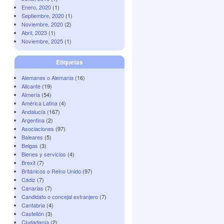
Enero, 2020
(1)
Septiembre, 2020
(1)
Noviembre, 2020
(2)
Abril, 2023
(1)
Noviembre, 2025
(1)
Etiquetas
Alemanes o Alemania
(16)
Alicante
(19)
Almería
(54)
América Latina
(4)
Andalucía
(167)
Argentina
(2)
Asociaciones
(97)
Baleares
(5)
Belgas
(3)
Bienes y servicios
(4)
Brexit
(7)
Británicos o Reino Unido
(97)
Cádiz
(7)
Canarias
(7)
Candidato o concejal extranjero
(7)
Cantabria
(4)
Castellón
(3)
Ciudadanía
(2)