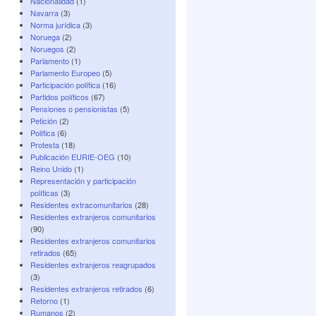
Nacionalidad
(1)
Navarra
(3)
Norma jurí­dica
(3)
Noruega
(2)
Noruegos
(2)
Parlamento
(1)
Parlamento Europeo
(5)
Participación política
(16)
Partidos políticos
(67)
Pensiones o pensionistas
(5)
Petición
(2)
Polí­tica
(6)
Protesta
(18)
Publicación EURIE-OEG
(10)
Reino Unido
(1)
Representación y participación
políticas
(3)
Residentes extracomunitarios
(28)
Residentes extranjeros comunitarios
(90)
Residentes extranjeros comunitarios
retirados
(65)
Residentes extranjeros reagrupados
(3)
Residentes extranjeros retirados
(6)
Retorno
(1)
Rumanos
(2)