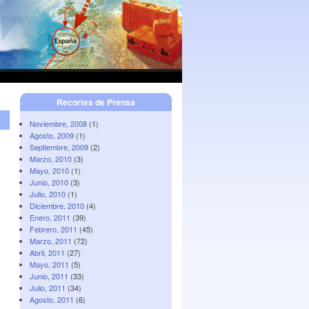
Recortes de Prensa
Noviembre, 2008
(1)
Agosto, 2009
(1)
Septiembre, 2009
(2)
Marzo, 2010
(3)
Mayo, 2010
(1)
Junio, 2010
(3)
Julio, 2010
(1)
Diciembre, 2010
(4)
Enero, 2011
(39)
Febrero, 2011
(45)
Marzo, 2011
(72)
Abril, 2011
(27)
Mayo, 2011
(5)
Junio, 2011
(33)
Julio, 2011
(34)
Agosto, 2011
(6)