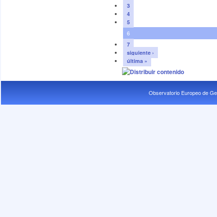
3
4
5
6
7
siguiente ›
última »
Observatorio Europeo de Ge