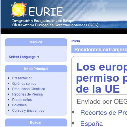
Inicio
Traducir
Residentes extranjero
Select Language
▼
Los euro
Menú Principal
permiso p
Presentación
de la UE
Quiénes somos
Producción Científica
Recortes de Prensa
Enviado por OEG 
Documentos
Boletines
Recortes de Pr
Cursos y Encuentros
España
Buscar